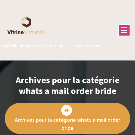
Aller
au
contenu
Vitrine Virtuelle, une équipe d’experts pour satisfaire vos envies !
Archives pour la catégorie
whats a mail order bride
Archives pour la catégorie whats a mail order
bride