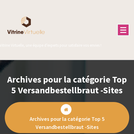
Aller
au
contenu
Vitrine Virtuelle, une équipe d’experts pour satisfaire vos envies !
Archives pour la catégorie Top
5 Versandbestellbraut -Sites
Archives pour la catégorie Top 5
Versandbestellbraut -Sites