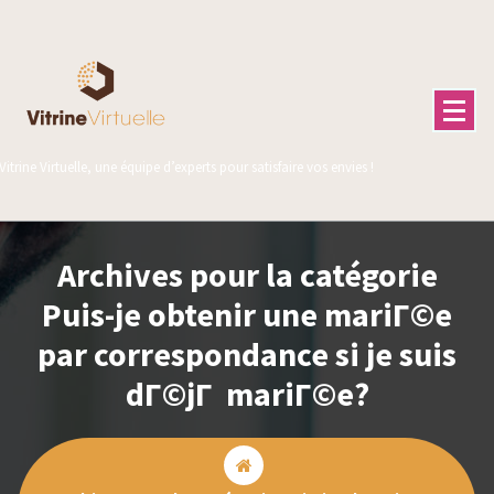
Aller
au
contenu
Vitrine Virtuelle, une équipe d’experts pour satisfaire vos envies !
Archives pour la catégorie
Puis-je obtenir une mariГ©e
par correspondance si je suis
dГ©jГ mariГ©e?