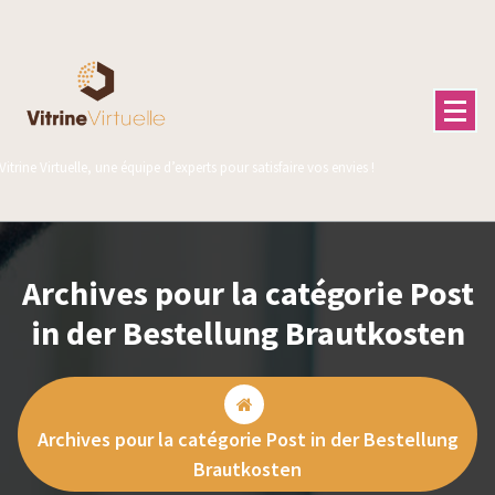
Aller
au
contenu
Vitrine Virtuelle, une équipe d’experts pour satisfaire vos envies !
Archives pour la catégorie Post
in der Bestellung Brautkosten
Archives pour la catégorie Post in der Bestellung
Brautkosten