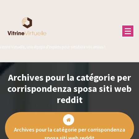
Aller
au
contenu
Vitrine Virtuelle, une équipe d’experts pour satisfaire vos envies !
Archives pour la catégorie per
corrispondenza sposa siti web
reddit
Archives pour la catégorie per corrispondenza
sposa siti web reddit