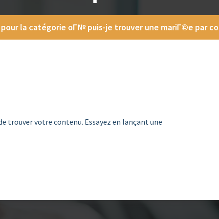
 pour la catégorie oГ№ puis-je trouver une mariГ©e par 
de trouver votre contenu. Essayez en lançant une