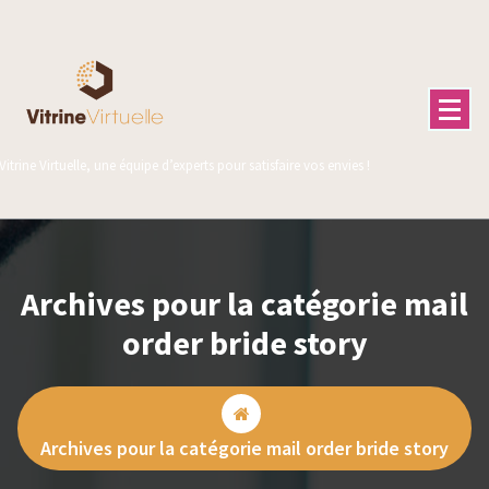
Aller
au
contenu
Vitrine Virtuelle, une équipe d’experts pour satisfaire vos envies !
Archives pour la catégorie mail
order bride story
Archives pour la catégorie mail order bride story