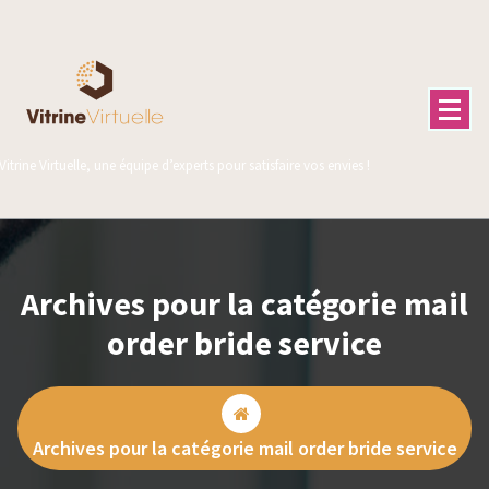
Aller
au
contenu
Vitrine Virtuelle, une équipe d’experts pour satisfaire vos envies !
Archives pour la catégorie mail
order bride service
Archives pour la catégorie mail order bride service