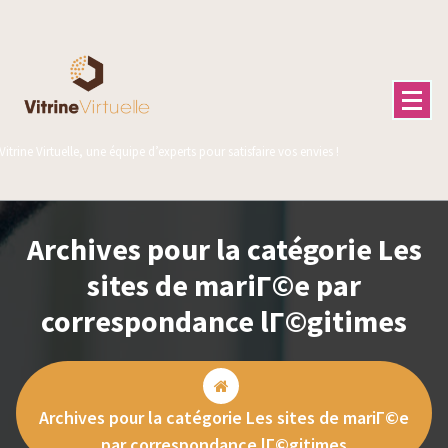
Aller
au
contenu
Vitrine Virtuelle, une équipe d’experts pour satisfaire vos envies !
Archives pour la catégorie Les
sites de mariГ©e par
correspondance lГ©gitimes
Archives pour la catégorie Les sites de mariГ©e
par correspondance lГ©gitimes