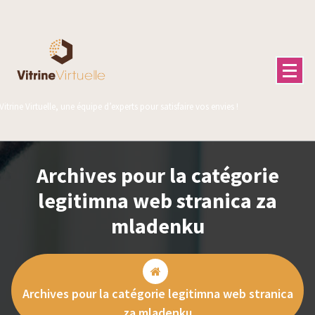
Aller
au
contenu
Vitrine Virtuelle, une équipe d’experts pour satisfaire vos envies !
Archives pour la catégorie
legitimna web stranica za
mladenku
Archives pour la catégorie legitimna web stranica
za mladenku