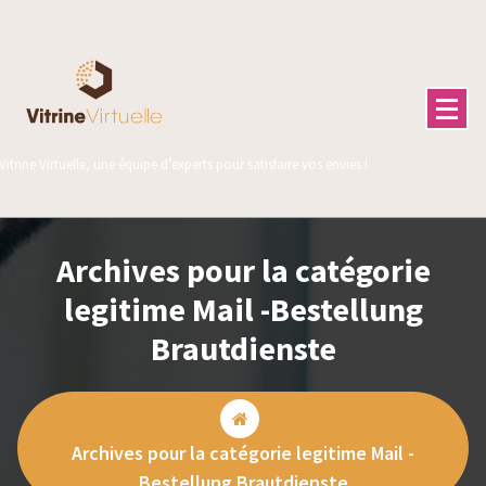
Aller
au
contenu
Vitrine Virtuelle, une équipe d’experts pour satisfaire vos envies !
Archives pour la catégorie
legitime Mail -Bestellung
Brautdienste
Archives pour la catégorie legitime Mail -
Bestellung Brautdienste