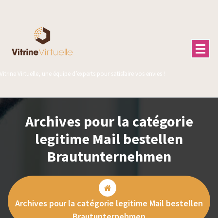
Aller
au
contenu
Vitrine Virtuelle, une équipe d’experts pour satisfaire vos envies !
Archives pour la catégorie
legitime Mail bestellen
Brautunternehmen
Archives pour la catégorie legitime Mail bestellen
Brautunternehmen