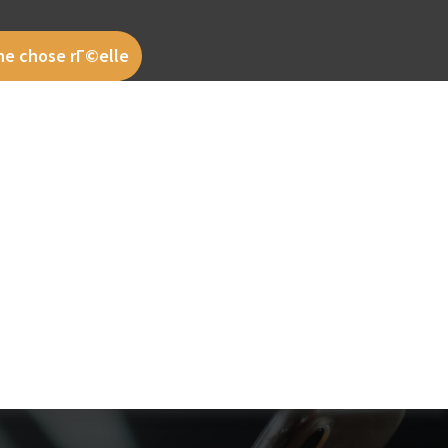
une chose rГ©elle