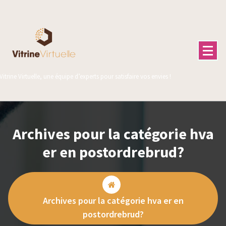
Aller
au
contenu
Vitrine Virtuelle, une équipe d’experts pour satisfaire vos envies !
Archives pour la catégorie hva
er en postordrebrud?
Archives pour la catégorie hva er en
postordrebrud?