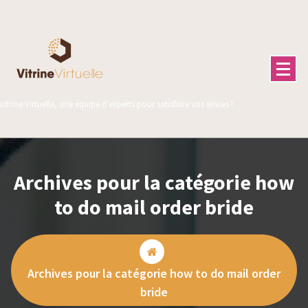
Aller
au
contenu
Vitrine Virtuelle, une équipe d’experts pour satisfaire vos envies !
Archives pour la catégorie how
to do mail order bride
Archives pour la catégorie how to do mail order
bride