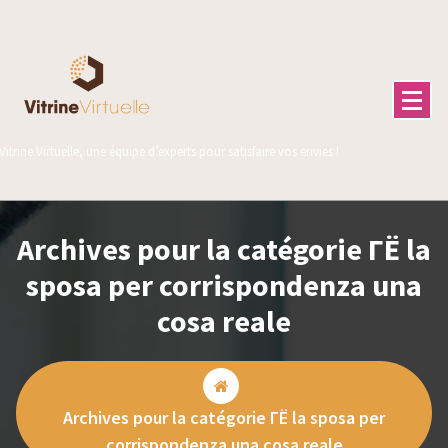
Aller
au
contenu
Vitrine Virtuelle, une équipe d’experts pour satisfaire vos envies !
Archives pour la catégorie ГЁ la
sposa per corrispondenza una
cosa reale
Archives pour la catégorie ГЁ la sposa per
corrispondenza una cosa reale