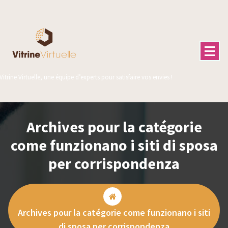
Aller
au
contenu
Vitrine Virtuelle, une équipe d’experts pour satisfaire vos envies !
Archives pour la catégorie
come funzionano i siti di sposa
per corrispondenza
Archives pour la catégorie come funzionano i siti
di sposa per corrispondenza